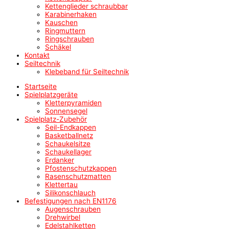
Kettenglieder schraubbar
Karabinerhaken
Kauschen
Ringmuttern
Ringschrauben
Schäkel
Kontakt
Seiltechnik
Klebeband für Seiltechnik
Startseite
Spielplatzgeräte
Kletterpyramiden
Sonnensegel
Spielplatz-Zubehör
Seil-Endkappen
Basketballnetz
Schaukelsitze
Schaukellager
Erdanker
Pfostenschutzkappen
Rasenschutzmatten
Klettertau
Silikonschlauch
Befestigungen nach EN1176
Augenschrauben
Drehwirbel
Edelstahlketten