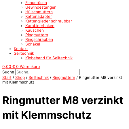
Fenderösen
Gewindestangen
Hülsenmuttern
Kettenadapter
Kettenglieder schraubbar
Karabinerhaken
Kauschen
Ringmuttern
Ringschrauben
Schäkel
Kontakt
Seiltechnik
Klebeband für Seiltechnik
0,00
€
0
Warenkorb
Suche
Start
/
Shop
/
Seiltechnik
/
Ringmuttern
/ Ringmutter M8 verzinkt
mit Klemmschutz
Ringmutter M8 verzinkt
mit Klemmschutz