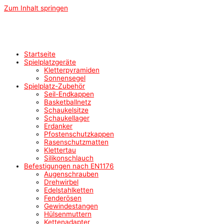
Zum Inhalt springen
Startseite
Spielplatzgeräte
Kletterpyramiden
Sonnensegel
Spielplatz-Zubehör
Seil-Endkappen
Basketballnetz
Schaukelsitze
Schaukellager
Erdanker
Pfostenschutzkappen
Rasenschutzmatten
Klettertau
Silikonschlauch
Befestigungen nach EN1176
Augenschrauben
Drehwirbel
Edelstahlketten
Fenderösen
Gewindestangen
Hülsenmuttern
Kettenadapter