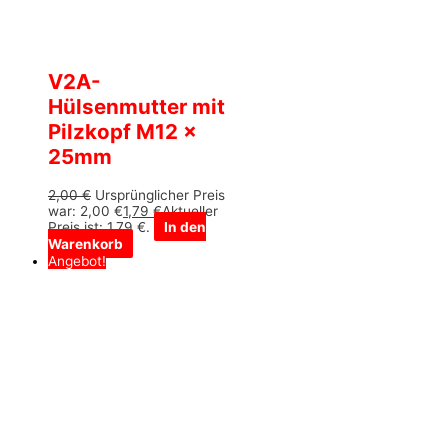
V2A-
Hülsenmutter mit
Pilzkopf M12 x
25mm
2,00
€
Ursprünglicher Preis
war: 2,00 €
1,79
€
Aktueller
Preis ist: 1,79 €.
In den
Warenkorb
Angebot!