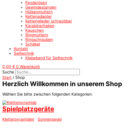
Fenderösen
Gewindestangen
Hülsenmuttern
Kettenadapter
Kettenglieder schraubbar
Karabinerhaken
Kauschen
Ringmuttern
Ringschrauben
Schäkel
Kontakt
Seiltechnik
Klebeband für Seiltechnik
0,00
€
0
Warenkorb
Suche
Start
/ Shop
Herzlich Willkommen in unserem Shop
Wählen Sie bitte zwischen folgenden Kategorien:
Spielplatzgeräte
Kletterpyramiden
Sonnensegel