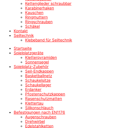
Kettenglieder schraubbar
Karabinerhaken
Kauschen
Ringmuttern
Ringschrauben
Schäkel
Kontakt
Seiltechnik
Klebeband für Seiltechnik
Startseite
Spielplatzgeräte
Kletterpyramiden
Sonnensegel
Spielplatz-Zubehör
Seil-Endkappen
Basketballnetz
Schaukelsitze
Schaukellager
Erdanker
Pfostenschutzkappen
Rasenschutzmatten
Klettertau
Silikonschlauch
Befestigungen nach EN1176
Augenschrauben
Drehwirbel
Edelstahlketten