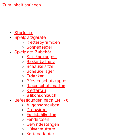
Zum Inhalt springen
Startseite
Spielplatzgeräte
Kletterpyramiden
Sonnensegel
Spielplatz-Zubehör
Seil-Endkappen
Basketballnetz
Schaukelsitze
Schaukellager
Erdanker
Pfostenschutzkappen
Rasenschutzmatten
Klettertau
Silikonschlauch
Befestigungen nach EN1176
Augenschrauben
Drehwirbel
Edelstahlketten
Fenderösen
Gewindestangen
Hülsenmuttern
Kettenadapter