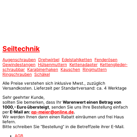
Seiltechnik
Augenschrauben
Drehwirbel
Edelstahlketten
Fenderösen
Gewindestangen
Hülsenmuttern
Kettenadapter
Kettenglieder-
schraubbar
Karabinerhaken
Kauschen
Ringmuttern
Ringschrauben
Schäkel
Alle Preise verstehen sich inklusive Mwst., zuzüglich
Versandkosten. Lieferzeit per Standartversand: ca. 4 Werktage
Sehr geehrter Kunde,
sollten Sie bemerken, dass Ihr
Warenwert einen Betrag von
1000,- Euro übersteigt
, senden Sie uns Ihre Bestellung einfach
per
E-Mail an:
qp-meier@online.de
.
Wir werden Ihnen dann einen Rabatt einräumen und frei Haus
liefern.
Bitte schreiben Sie “Bestellung” in die Betreffzeile ihrer E-Mail.
AGB