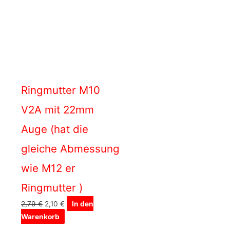
Ringmutter M10
V2A mit 22mm
Auge (hat die
gleiche Abmessung
wie M12 er
Ringmutter )
2,79
€
2,10
€
In den
Warenkorb