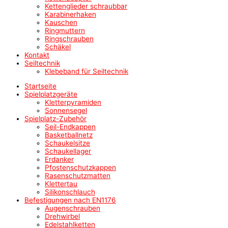
Kettenglieder schraubbar
Karabinerhaken
Kauschen
Ringmuttern
Ringschrauben
Schäkel
Kontakt
Seiltechnik
Klebeband für Seiltechnik
Startseite
Spielplatzgeräte
Kletterpyramiden
Sonnensegel
Spielplatz-Zubehör
Seil-Endkappen
Basketballnetz
Schaukelsitze
Schaukellager
Erdanker
Pfostenschutzkappen
Rasenschutzmatten
Klettertau
Silikonschlauch
Befestigungen nach EN1176
Augenschrauben
Drehwirbel
Edelstahlketten