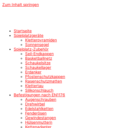
Zum Inhalt springen
Startseite
Spielplatzgeräte
Kletterpyramiden
Sonnensegel
Spielplatz-Zubehör
Seil-Endkappen
Basketballnetz
Schaukelsitze
Schaukellager
Erdanker
Pfostenschutzkappen
Rasenschutzmatten
Klettertau
Silikonschlauch
Befestigungen nach EN1176
Augenschrauben
Drehwirbel
Edelstahlketten
Fenderösen
Gewindestangen
Hülsenmuttern
Kettenadapter