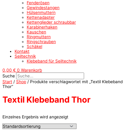
Fenderösen
Gewindestangen
Hülsenmuttern
Kettenadapter
Kettenglieder schraubbar
Karabinerhaken
Kauschen
Ringmuttern
Ringschrauben
Schäkel
Kontakt
Seiltechnik
Klebeband für Seiltechnik
0,00
€
0
Warenkorb
Suche
Start
/
Shop
/ Produkte verschlagwortet mit „Textil Klebeband
Thor“
Textil Klebeband Thor
Einzelnes Ergebnis wird angezeigt