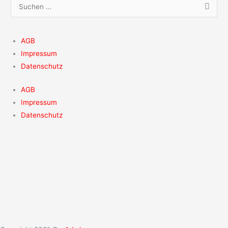
S
u
c
AGB
h
Impressum
e
Datenschutz
n
AGB
n
Impressum
a
Datenschutz
c
h
: